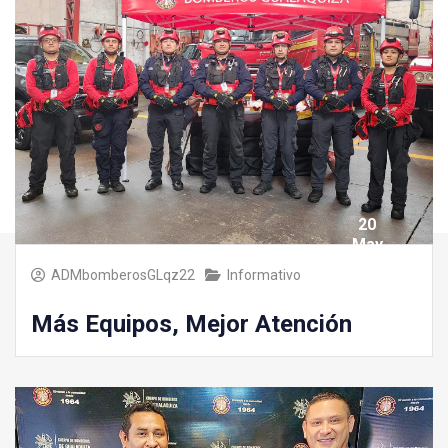
20
May
2025
ADMbomberosGLqz22
Informativo
Más Equipos, Mejor Atención