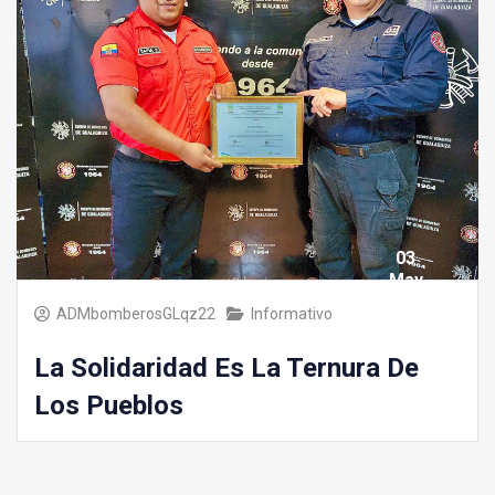
03
May
2025
ADMbomberosGLqz22
Informativo
La Solidaridad Es La Ternura De
Los Pueblos